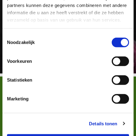
partners kunnen deze gegevens combineren met andere
informatie die u aan ze heeft verstrekt of die ze hebben
verzameld op basis van uw gebruik van hun services.
Toestemmingsselectie
Noodzakelijk
Voorkeuren
Statistieken
Marketing
Pianolessen
De lessen zijn bij mij thuis. Weliswaar
speel je dan niet op je eigen instrument,
Details tonen
maar we hebben wel alle rust en ruimte
voor de les. En ik kan meteen lesmateriaal